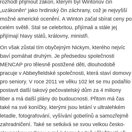
rozhodl přijmout zákon, kterým byl Wintonův čin
„uzákoněn“ jako hrdinský čin záchrany, což je nejvyšší
možné americké ocenění. A Winton začal sbírat ceny po
celém světě. Stal se celebritou, přijímali a stále jej
přijímají hlavy států, královny, ministři.
On však zůstal tím obyčejným Nickym, kterého nejvíc
baví pomáhat druhým. Je předsedou společnosti
MENCAP pro tělesně postižené děti, dlouhodobě
pracuje v Abbeyfieldské společnosti, která staví domovy
pro seniory. V roce 2011 ve věku 102 let se mu podařilo
postavit další takový pečovatelský dům za 4 miliony
liber a má další plány do budoucnosti. Přitom má čas
také na své koníčky, kterými jsou letání v ultralehkém
letadle, fotografování, vyšívání gobelínů a samozřejmě
zahradničení. Také se setkává se svou velkou česko-