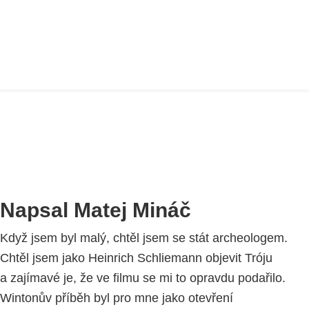
PŘÍBĚH ALICE MASTERS
Home
NICKYHO RODINA
K - M
ALICE MASTERS
Napsal Matej Mináč
Když jsem byl malý, chtěl jsem se stát archeologem.
Chtěl jsem jako Heinrich Schliemann objevit Tróju
a zajímavé je, že ve filmu se mi to opravdu podařilo.
Wintonův příběh byl pro mne jako otevření