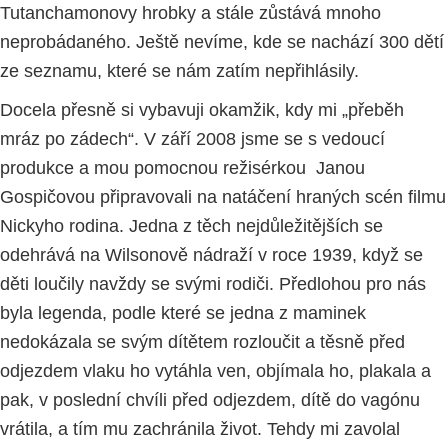
Tutanchamonovy hrobky a stále zůstává mnoho
neprobádaného. Ještě nevíme, kde se nachází 300 dětí
ze seznamu, které se nám zatím nepřihlásily.
Docela přesně si vybavuji okamžik, kdy mi „přeběh
mráz po zádech“. V září 2008 jsme se s vedoucí
produkce a mou pomocnou režisérkou Janou
Gospičovou připravovali na natáčení hraných scén filmu
Nickyho rodina. Jedna z těch nejdůležitějších se
odehrává na Wilsonově nádraží v roce 1939, když se
děti loučily navždy se svými rodiči. Předlohou pro nás
byla legenda, podle které se jedna z maminek
nedokázala se svým dítětem rozloučit a těsně před
odjezdem vlaku ho vytáhla ven, objímala ho, plakala a
pak, v poslední chvíli před odjezdem, dítě do vagónu
vrátila, a tím mu zachránila život. Tehdy mi zavolal