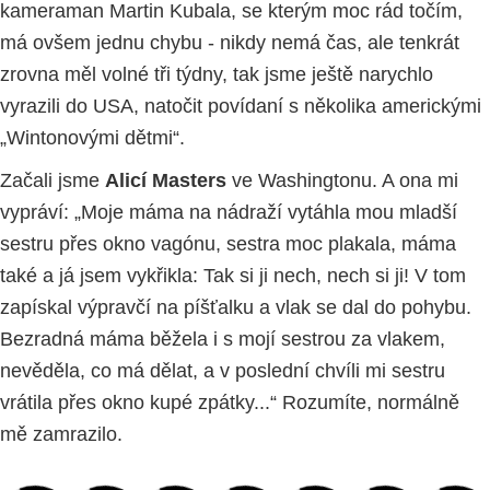
kameraman Martin Kubala, se kterým moc rád točím,
má ovšem jednu chybu - nikdy nemá čas, ale tenkrát
zrovna měl volné tři týdny, tak jsme ještě narychlo
vyrazili do USA, natočit povídaní s několika americkými
„Wintonovými dětmi“.
Začali jsme
Alicí Masters
ve Washingtonu. A ona mi
vypráví: „Moje máma na nádraží vytáhla mou mladší
sestru přes okno vagónu, sestra moc plakala, máma
také a já jsem vykřikla: Tak si ji nech, nech si ji! V tom
zapískal výpravčí na píšťalku a vlak se dal do pohybu.
Bezradná máma běžela i s mojí sestrou za vlakem,
nevěděla, co má dělat, a v poslední chvíli mi sestru
vrátila přes okno kupé zpátky...“ Rozumíte, normálně
mě zamrazilo.