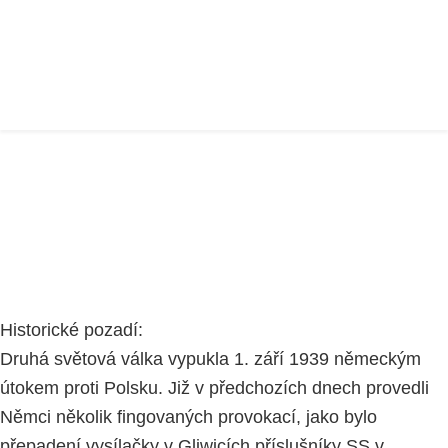
VYPUKNUTÍ 2. SVĚTOVÉ VÁLKY A
KONEC ČESKÉHO
KINDERTRASPORTU
Home
WINTONŮV PŘÍBĚH
část 2
2.SVĚTOVÁ VÁLKA
Historické pozadí:
Druhá světová válka vypukla 1. září 1939 německým
útokem proti Polsku. Již v předchozích dnech provedli
Němci několik fingovaných provokací, jako bylo
přepadení vysílačky v Gliwicích příslušníky SS v