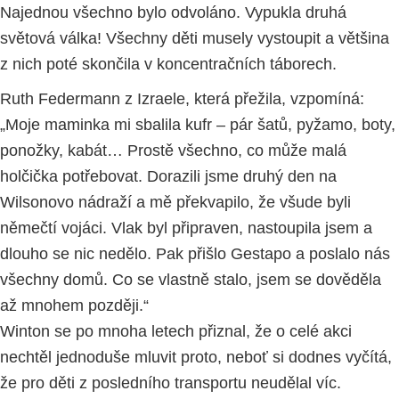
Najednou všechno bylo odvoláno. Vypukla druhá
světová válka! Všechny děti musely vystoupit a většina
z nich poté skončila v koncentračních táborech.
Ruth Federmann z Izraele, která přežila, vzpomíná:
„Moje maminka mi sbalila kufr – pár šatů, pyžamo, boty,
ponožky, kabát… Prostě všechno, co může malá
holčička potřebovat. Dorazili jsme druhý den na
Wilsonovo nádraží a mě překvapilo, že všude byli
němečtí vojáci. Vlak byl připraven, nastoupila jsem a
dlouho se nic nedělo. Pak přišlo Gestapo a poslalo nás
všechny domů. Co se vlastně stalo, jsem se dověděla
až mnohem později.“
Winton se po mnoha letech přiznal, že o celé akci
nechtěl jednoduše mluvit proto, neboť si dodnes vyčítá,
že pro děti z posledního transportu neudělal víc.