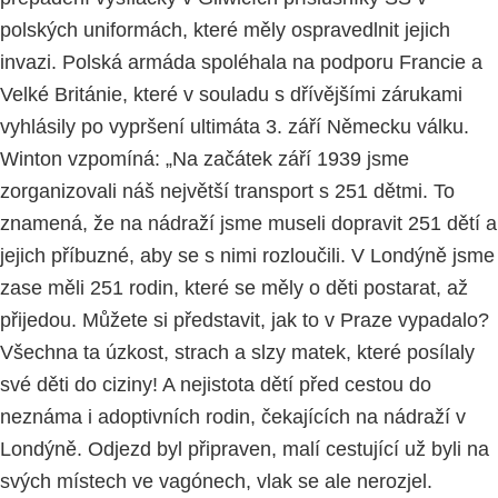
polských uniformách, které měly ospravedlnit jejich
invazi. Polská armáda spoléhala na podporu Francie a
Velké Británie, které v souladu s dřívějšími zárukami
vyhlásily po vypršení ultimáta 3. září Německu válku.
Winton vzpomíná: „Na začátek září 1939 jsme
zorganizovali náš největší transport s 251 dětmi. To
znamená, že na nádraží jsme museli dopravit 251 dětí a
jejich příbuzné, aby se s nimi rozloučili. V Londýně jsme
zase měli 251 rodin, které se měly o děti postarat, až
přijedou. Můžete si představit, jak to v Praze vypadalo?
Všechna ta úzkost, strach a slzy matek, které posílaly
své děti do ciziny! A nejistota dětí před cestou do
neznáma i adoptivních rodin, čekajících na nádraží v
Londýně. Odjezd byl připraven, malí cestující už byli na
svých místech ve vagónech, vlak se ale nerozjel.