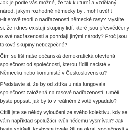
Jak je podle vás možné, že tak kulturní a vzdělaný
národ, jakým rozhodně německý byl, mohl uvěřit
Hitlerově teorii o nadřazenosti německé rasy? Myslíte
si, že i dnes existují skupiny lidí, které jsou přesvědčeny
o své nadřazenosti a pohrdají jinými národy? Proč jsou
takové skupiny nebezpečné?
Čím se liší naše občanská demokratická otevřená
společnost od společnosti, kterou řídili nacisté v
Německu nebo komunisté v Československu?
Představte si, že by od zítřka u nás fungovala
společnost založená na rasové nadřazenosti. Uměli
byste popsat, jak by to v reálném životě vypadalo?
Cítili jste se někdy vyloučeni ze svého kolektivu, kdy se
vám například spolužáci kvůli něčemu vysmívali? Jak
byste snášeli, kdybyste trvale žili na okraji společnosti v