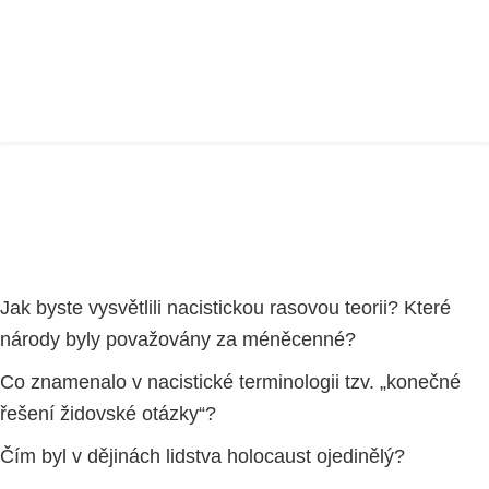
HOLOCAUST
Home
VZDĚLÁVACÍ PROJEKT
část 3
HOLOCAUST
Jak byste vysvětlili nacistickou rasovou teorii? Které
národy byly považovány za méněcenné?
Co znamenalo v nacistické terminologii tzv. „konečné
řešení židovské otázky“?
Čím byl v dějinách lidstva holocaust ojedinělý?