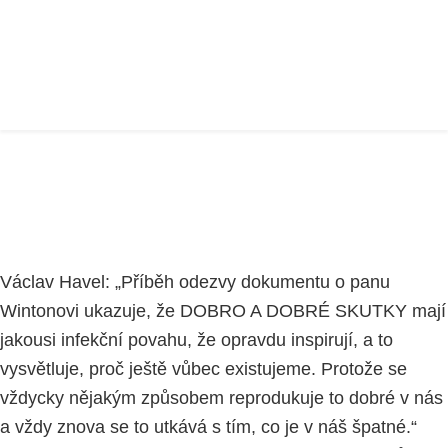
ETIKA
Home
VZDĚLÁVACÍ PROJEKT
část 2
ETIKA
Václav Havel:
„Příběh odezvy dokumentu o panu
Wintonovi ukazuje, že DOBRO A DOBRÉ SKUTKY mají
jakousi
infekční povahu
, že opravdu inspirují, a to
vysvětluje, proč ještě vůbec existujeme. Protože se
vždycky nějakým způsobem reprodukuje to dobré v nás
a vždy znova se to utkává s tím, co je v náš špatné.“