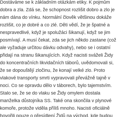
Dostáváme se k základním otázkám
etiky. K pojmům
dobra a zla.
Zdá se, že schopnost rozlišit dobro a zlo je
nám dána do vínku. Normální člověk většinou dokáže
rozlišit, co je dobré a co zlé. Děti vědí, že je špatné a
nespravedlivé, když je spolužáci šikanují, když se jim
posmívají. A musí čekat, zda se jich někdo zastane (což
ale vyžaduje určitou dávku odvahy), nebo se i ostatní
přidají na stranu šikanujících. Když nacisti sváželi Židy
do koncentračních likvidačních táborů, uvědomovali si,
že se dopouštějí zločinu, že konají velké zlo. Proto
vlakové transporty smrti vypravovali převážně tajně v
noci. Co se opravdu dělo v táborech, bylo tajemstvím.
Stalo se, že se do vlaku se Židy omylem dostala
manželka důstojníka SS. Také ona skončila v plynové
komoře, protože viděla příliš mnoho. Nacisti oficiálně
hovořili pouze o přesídlení Židů na východ, kde budou