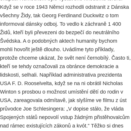
Když se v roce 1943 Němci rozhodli odstranit z Dánska
všechny Židy, tak Georg Ferdinand Duckwitz o tom
informoval dánsky odboj. To vedlo k záchraně 1 400
Židů, kteří byli převezeni do bezpečí do neutrálního
Švédska. A o podobných aktech humanity bychom
mohli hovořit ještě dlouho. Uvádíme tyto příklady,
protože chceme ukázat, že svět není černobílý. Často ti,
kteří se tehdy označovali za obránce demokracie a
lidskosti, selhali. Například administrativa prezidenta
USA F. D. Rooselvelta, když se na ni obrátil Nicholas
Winton s prosbou o možnost umístění dětí do rodin v
USA, zareagovala odmítavě, jak slyšíme ve filmu z úst
průvodce Joe Schlesingera: „V dopise stálo, že vláda
Spojených států nepovolí vstup žádným přistěhovalcům
nad rámec existujících zákonů a kvót.” Těžko si dnes