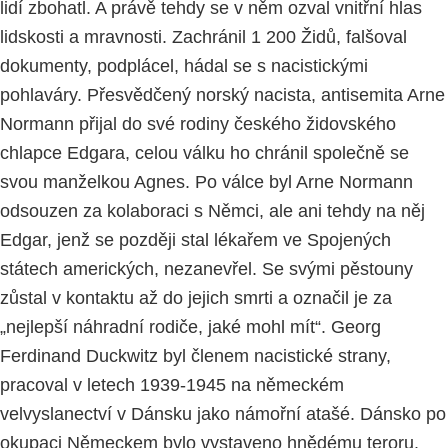
lidí zbohatl. A právě tehdy se v něm ozval vnitřní hlas
lidskosti a mravnosti. Zachránil 1 200 Židů, falšoval
dokumenty, podplácel, hádal se s nacistickými
pohlaváry. Přesvědčený norský nacista, antisemita Arne
Normann přijal do své rodiny českého židovského
chlapce Edgara, celou válku ho chránil společně se
svou manželkou Agnes. Po válce byl Arne Normann
odsouzen za kolaboraci s Němci, ale ani tehdy na něj
Edgar, jenž se později stal lékařem ve Spojených
státech amerických, nezanevřel. Se svými pěstouny
zůstal v kontaktu až do jejich smrti a označil je za
„nejlepší náhradní rodiče, jaké mohl mít“. Georg
Ferdinand Duckwitz byl členem nacistické strany,
pracoval v letech 1939-1945 na německém
velvyslanectví v Dánsku jako námořní atašé. Dánsko po
okupaci Německem bylo vystaveno hnědému teroru.