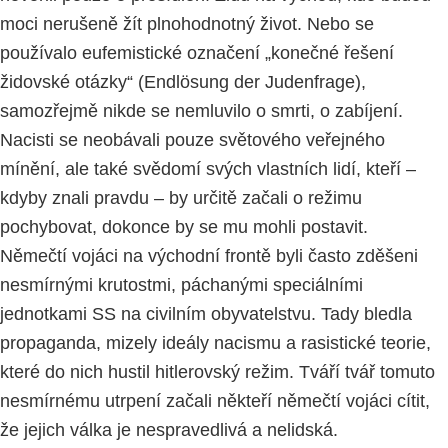
moci nerušeně žít plnohodnotný život. Nebo se
používalo eufemistické označení „konečné řešení
židovské otázky“ (Endlösung der Judenfrage),
samozřejmě nikde se nemluvilo o smrti, o zabíjení.
Nacisti se neobávali pouze světového veřejného
mínění, ale také svědomí svých vlastních lidí, kteří –
kdyby znali pravdu – by určitě začali o režimu
pochybovat, dokonce by se mu mohli postavit.
Němečtí vojáci na východní frontě byli často zděšeni
nesmírnými krutostmi, páchanými speciálními
jednotkami SS na civilním obyvatelstvu. Tady bledla
propaganda, mizely ideály nacismu a rasistické teorie,
které do nich hustil hitlerovský režim. Tváří tvář tomuto
nesmírnému utrpení začali někteří němečtí vojáci cítit,
že jejich válka je nespravedlivá a nelidská.