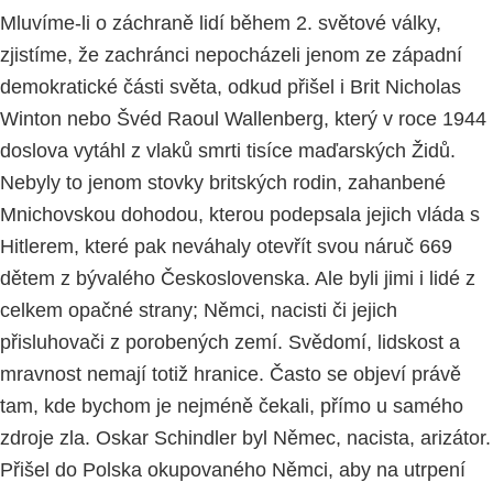
Mluvíme-li o záchraně lidí během 2. světové války,
zjistíme, že zachránci nepocházeli jenom ze západní
demokratické části světa, odkud přišel i Brit Nicholas
Winton nebo Švéd Raoul Wallenberg, který v roce 1944
doslova vytáhl z vlaků smrti tisíce maďarských Židů.
Nebyly to jenom stovky britských rodin, zahanbené
Mnichovskou dohodou, kterou podepsala jejich vláda s
Hitlerem, které pak neváhaly otevřít svou náruč 669
dětem z bývalého Československa. Ale byli jimi i lidé z
celkem opačné strany; Němci, nacisti či jejich
přisluhovači z porobených zemí. Svědomí, lidskost a
mravnost nemají totiž hranice. Často se objeví právě
tam, kde bychom je nejméně čekali, přímo u samého
zdroje zla. Oskar Schindler byl Němec, nacista, arizátor.
Přišel do Polska okupovaného Němci, aby na utrpení