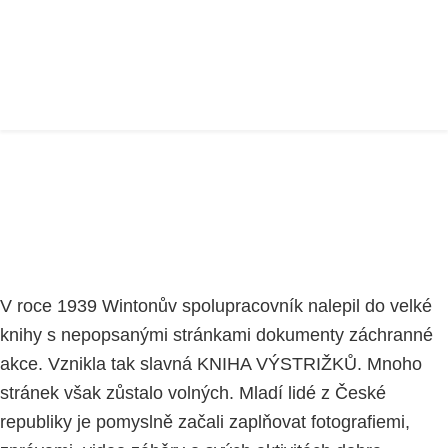
KNIHA DOBRA
Home
VZDĚLÁVACÍ PROJEKT
část 1
JAK SE ZAPOJIT?
KNIHA DOBRA
V roce 1939 Wintonův spolupracovník nalepil do velké
knihy s nepopsanými stránkami dokumenty záchranné
akce. Vznikla tak slavná KNIHA VÝSTRIŽKŮ. Mnoho
stránek však zůstalo volných. Mladí lidé z České
republiky je pomyslně začali zaplňovat fotografiemi,