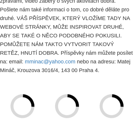
zprávami, video záběry o svých aktivitách dobra.
Pošlete nám také informaci o tom, co dobré děláte pro
druhé. VÁŠ PŘÍSPĚVEK, KTERÝ VLOŽÍME TADY NA
WEBOVÉ STRÁNKY, MŮŽE INSPIROVAT DRUHÉ,
ABY SE TAKÉ O NĚCO PODOBNÉHO POKUSILI.
POMŮŽETE NÁM TAKTO VYTVORIT TAKOVÝ
RETĚZ, HNUTÍ DOBRA. Příspěvky nám můžete posílet
na: email:
mminac@yahoo.com
nebo na adresu: Matej
Mináč, Krouzova 3016/4, 143 00 Praha 4.