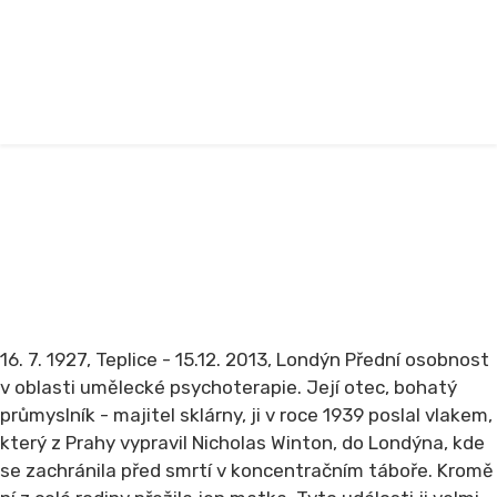
LIESL SILVERSTONE
Home
OSUDY ŽIDŮ
OSOBNOSTI
N - Ž
LIESL SILVERSTONE
16. 7. 1927, Teplice - 15.12. 2013, Londýn Přední osobnost
v oblasti umělecké psychoterapie. Její otec, bohatý
průmyslník - majitel sklárny, ji v roce 1939 poslal vlakem,
který z Prahy vypravil Nicholas Winton, do Londýna, kde
se zachránila před smrtí v koncentračním táboře. Kromě