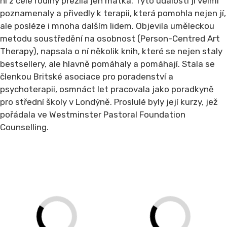
ní z celé rodiny přežila jen matka. Tyto události ji velmi
poznamenaly a přivedly k terapii, která pomohla nejen jí,
ale posléze i mnoha dalším lidem. Objevila uměleckou
metodu soustředění na osobnost (Person-Centred Art
Therapy), napsala o ní několik knih, které se nejen staly
bestsellery, ale hlavně pomáhaly a pomáhají. Stala se
členkou Britské asociace pro poradenství a
psychoterapii, osmnáct let pracovala jako poradkyně
pro střední školy v Londýně. Proslulé byly její kurzy, jež
pořádala ve Westminster Pastoral Foundation
Counselling.