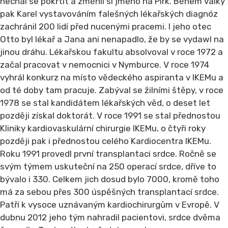
nechal se pokřtít a změnil si jméno na Pirk. Během války
pak Karel vystavováním falešných lékařských diagnóz
zachránil 200 lidí před nucenými pracemi. I jeho otec
Otto byl lékař a Jana ani nenapadlo, že by se vydawl na
jinou dráhu. Lékařskou fakultu absolvoval v roce 1972 a
začal pracovat v nemocnici v Nymburce. V roce 1974
vyhrál konkurz na místo vědeckého aspiranta v IKEMu a
od té doby tam pracuje. Zabýval se žilními štěpy, v roce
1978 se stal kandidátem lékařských věd, o deset let
později získal doktorát. V roce 1991 se stal přednostou
Kliniky kardiovaskulární chirurgie IKEMu, o čtyři roky
později pak i přednostou celého Kardiocentra IKEMu.
Roku 1991 provedl první transplantaci srdce. Ročně se
svým týmem uskuteční na 250 operací srdce, dříve to
bývalo i 330. Celkem jich dosud bylo 7000, kromě toho
má za sebou přes 300 úspěšných transplantací srdce.
Patří k vysoce uznávaným kardiochirurgům v Evropě. V
dubnu 2012 jeho tým nahradil pacientovi, srdce dvěma