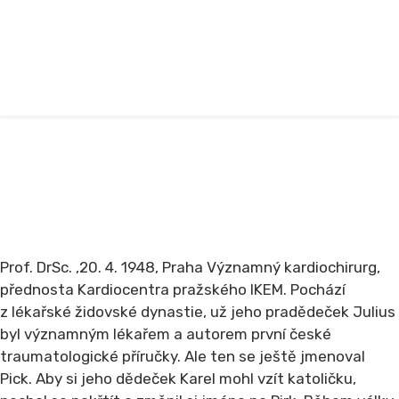
JAN PIRK
Home
OSUDY ŽIDŮ
OSOBNOSTI
N - Ž
JAN PIRK
Prof. DrSc. ,20. 4. 1948, Praha Významný kardiochirurg,
přednosta Kardiocentra pražského IKEM. Pochází
z lékařské židovské dynastie, už jeho pradědeček Julius
byl významným lékařem a autorem první české
traumatologické příručky. Ale ten se ještě jmenoval
Pick. Aby si jeho dědeček Karel mohl vzít katoličku,